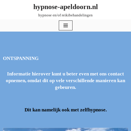
hypnose-apeldoorn.nl
hypnose en/of reikibehandelingen
Ga
naar
de
inhoud
ONTSPANNING
Informatie hierover kunt u beter even met ons contact
opnemen, omdat dit op vele verschillende manieren kan
gebeuren.
Dit kan namelijk ook met zelfhypnose.