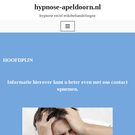
hypnose-apeldoorn.nl
hypnose en/of reikibehandelingen
Ga
naar
de
inhoud
HOOFDPIJN
Informatie hierover kunt u beter even met ons contact
opnemen.